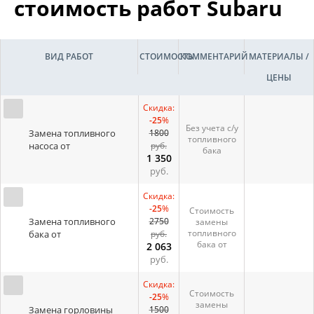
стоимость работ Subaru
ВИД РАБОТ
СТОИМОСТЬ
КОММЕНТАРИЙ
МАТЕРИАЛЫ /
ЦЕНЫ
Скидка:
-25
%
Без учета с/у
Замена топливного
1800
топливного
насоса от
руб.
бака
1 350
руб.
Скидка:
-25
%
Стоимость
Замена топливного
2750
замены
топливного
бака от
руб.
бака от
2 063
руб.
Скидка:
Стоимость
-25
%
замены
Замена горловины
1500