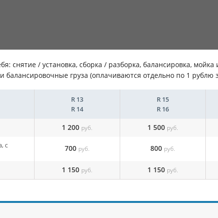
бя: снятие / установка, сборка / разборка, балансировка, мойк
) и балансировочные груза (оплачиваются отдельно по 1 рублю 
R 13
R 15
R 14
R 16
1 200
1 500
руб.
руб.
, с
700
800
руб.
руб.
1 150
1 150
руб.
руб.