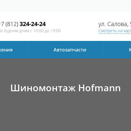
+7 (812)
324-24-24
ул. Салова, 
о будним дням
с 10:00 до 19:00
Смотреть на кар
жения
Автозапчаcти
Шиномонтаж Hofmann