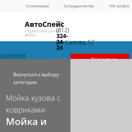
О компании
Сотрудничество
VIN-запрос
АвтоСпейс
+7
(812)
Сервисный центр
324-
JAPAN
24-
ул. Салова, 57
24
Смотреть на карте
По
будним
Записаться
Сервис и
Спецпредложения
дням
с
на сервис
10:00
до
Вернуться к выбору
19:00
ремонт
категории
Мойка кузова с
Автозапчаcти
Контакты
ковриками
Мойка и